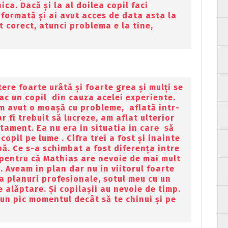
ca. Dacă și la al doilea copil faci
informată și ai avut acces de data asta la
t corect, atunci problema e la tine,
tere foarte urâtă și foarte grea și mulți se
ac un copil din cauza acelei experiente.
am avut o moașă cu probleme, aflată intr-
r fi trebuit să lucreze, am aflat ulterior
atament. Ea nu era in situatia in care să
copil pe lume . Cifra trei a fost și inainte
pă. Ce s-a schimbat a fost diferența intre
i pentru că Mathias are nevoie de mai mult
. Aveam in plan dar nu in viitorul foarte
a planuri profesionale, sotul meu cu un
 alăptare. Și copilașii au nevoie de timp.
un pic momentul decât să te chinui și pe