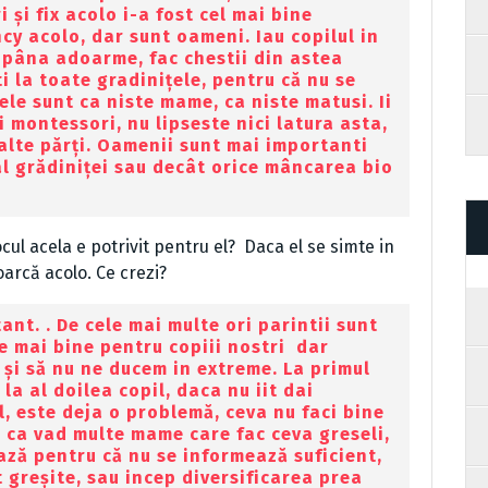
și fix acolo i-a fost cel mai bine
cy acolo, dar sunt oameni. Iau copilul in
e pâna adoarme, fac chestii din astea
 la toate gradinițele, pentru că nu se
ele sunt ca niste mame, ca niste matusi. Ii
ii montessori, nu lipseste nici latura asta,
 alte părți. Oamenii sunt mai importanti
l grădiniței sau decât orice mâncarea bio
ocul acela e potrivit pentru el? Daca el se simte in
oarcă acolo. Ce crezi?
ant. . De cele mai multe ori parintii sunt
 e mai bine pentru copiii nostri dar
u și să nu ne ducem in extreme. La primul
 la al doilea copil, daca nu iit dai
l, este deja o problemă, ceva nu faci bine
u ca vad multe mame care fac ceva greseli,
ază pentru că nu se informează suficient,
 greșite, sau incep diversificarea prea