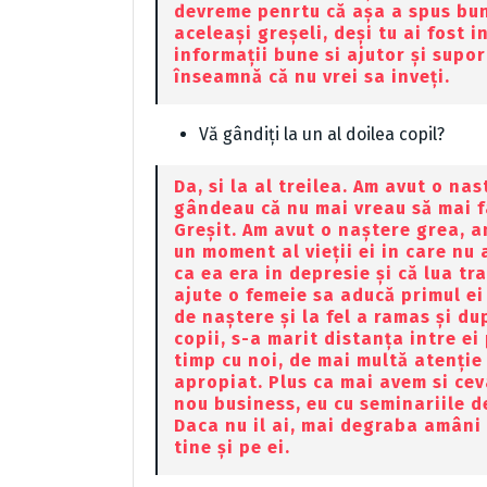
devreme penrtu că așa a spus buni
aceleași greșeli, deși tu ai fost 
informații bune si ajutor și supor
înseamnă că nu vrei sa inveți.
Vă gândiți la un al doilea copil?
Da, si la al treilea. Am avut o nas
gândeau că nu mai vreau să mai f
Greșit. Am avut o naștere grea, 
un moment al vieții ei in care nu a
ca ea era in depresie și că lua tr
ajute o femeie sa aducă primul ei 
de naștere și la fel a ramas și du
copii, s-a marit distanța intre e
timp cu noi, de mai multă atenție 
apropiat. Plus ca mai avem si cev
nou business, eu cu seminariile de
Daca nu il ai, mai degraba amâni 
tine și pe ei.