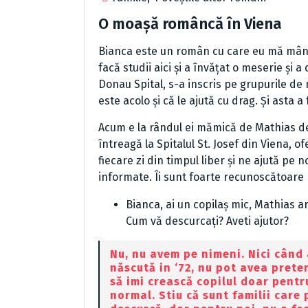
O moașă româncă în Viena
Bianca este un român cu care eu mă mândr
facă studii aici și a învățat o meserie și
Donau Spital, s-a inscris pe grupurile d
este acolo și că le ajută cu drag. Și asta 
Acum e la rândul ei mămică de Mathias de
întreagă la Spitalul St. Josef din Viena, of
fiecare zi din timpul liber și ne ajută pe
informate. Îi sunt foarte recunoscătoare 
Bianca, ai un copilaș mic, Mathias are
Cum vă descurcați? Aveti ajutor?
Nu, nu avem pe nimeni. Nici când
născută in ‘72, nu pot avea pretenț
să imi crească copilul doar pentr
normal. Stiu că sunt familii care