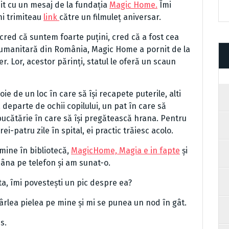
it cu un mesaj de la fundația
Magic Home.
Îmi
mi trimiteau
link
către un filmuleț aniversar.
 cred că suntem foarte puțini, cred că a fost cea
umanitară din România, Magic Home a pornit de la
r. Lor, acestor părinți, statul le oferă un scaun
e de un loc în care să își recapete puterile, alti
 departe de ochii copilului, un pat în care să
bucătărie în care să își pregătească hrana. Pentru
rei-patru zile în spital, ei practic trăiesc acolo.
mine în bibliotecă,
MagicHome, Magia e in fapte
și
âna pe telefon și am sunat-o.
sta, îmi povestești un pic despre ea?
ârlea pielea pe mine și mi se punea un nod în gât.
s.