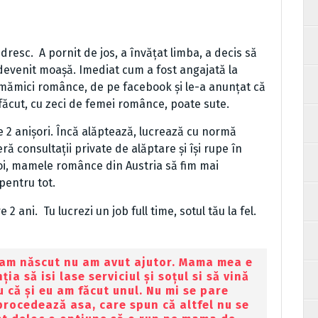
esc. A pornit de jos, a învățat limba, a decis să
 a devenit moașă. Imediat cum a fost angajată la
e mămici românce, de pe facebook și le-a anunțat că
a făcut, cu zeci de femei românce, poate sute.
 2 anișori. Încă alăptează, lucrează cu normă
eră consultații private de alăptare și își rupe în
 noi, mamele românce din Austria să fim mai
pentru tot.
 2 ani. Tu lucrezi un job full time, sotul tău la fel.
 am născut nu am avut ajutor. Mama mea e
ia să isi lase serviciul și soțul si să vină
u că și eu am făcut unul. Nu mi se pare
 procedează asa, care spun că altfel nu se