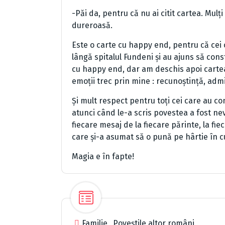
-Păi da, pentru că nu ai citit cartea. Mulț
dureroasă.
Este o carte cu happy end, pentru că cei 
lângă spitalul Fundeni și au ajuns să const
cu happy end, dar am deschis apoi cartea
emoții trec prin mine : recunoștință, admira
Și mult respect pentru toți cei care au co
atunci când le-a scris povestea a fost nev
fiecare mesaj de la fiecare părinte, la fie
care și-a asumat să o pună pe hârtie în c
Magia e în fapte!
Familie
,
Poveștile altor români