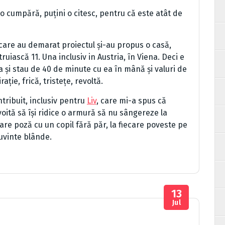
i o cumpără, puțini o citesc, pentru că este atât de
care au demarat proiectul și-au propus o casă,
ruiască 11. Una inclusiv in Austria, în Viena. Deci e
 și stau de 40 de minute cu ea în mână și valuri de
ție, frică, tristețe, revoltă.
ntribuit, inclusiv pentru
Liv
, care mi-a spus că
oită să își ridice o armură să nu sângereze la
care poză cu un copil fără păr, la fiecare poveste pe
uvinte blânde.
13
Jul