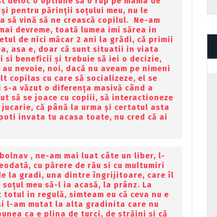
st deloc o optiune să o rup pe mama de
 și pentru părinții soțului meu, nu le
ța să vină să ne crească copilul. Ne-am
 mai devreme, toată lumea imi sărea in
etul de nici măcar 2 ani la grădi, că primii
a, asa e, doar că sunt situatii in viata
 si beneficii și trebuie să iei o decizie,
ar au nevoie, noi, dacă nu aveam pe nimeni
lt copilas cu care să socializeze, el se
si s-a văzut o diferența masivă când a
cut să se joace cu copiii, să interactioneze
o jucarie, că până la urma și certatul asta
 poti invata tu acasa toate, nu cred că ai
olnav , ne-am mai luat câte un liber, l-
eodată, cu părere de rău si cu multumiri
 la gradi, una dintre îngrijitoare, care îl
 soțul meu să-l ia acasă, la prânz. La
 totul in regulă, simteam eu că ceva nu e
i l-am mutat la alta gradinita care nu
nea ca e plina de turci, de străini si că