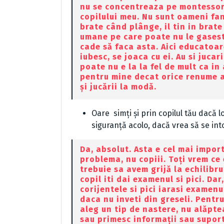
nu se concentreaza pe montessori 
copilului meu. Nu sunt oameni fan
brate când plânge, il tin in brat
umane pe care poate nu le gasesti
cade să faca asta. Aici educatoar
iubesc, se joaca cu ei. Au si jucar
poate nu e la la fel de mult ca in
pentru mine decat orice renume a
și jucării la modă.
Oare simți și prin copilul tău dacă l
siguranță acolo, dacă vrea să se int
Da, absolut. Asta e cel mai import
problema, nu copiii. Toți vrem ce
trebuie sa avem grijă la echilibr
copil iti dai examenul si pici. Dar,
corijentele si pici iarasi examenu
daca nu inveti din greseli. Pentr
aleg un tip de nastere, nu alăpte
sau primesc informații sau suport