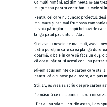
Ca multi români, azi dimineața m-am trez
mulțumeau pentru contribuțiile mele și î
Pentru cei care nu cunosc proiectul, deși
mai mare și cea mai frumoasa campanie 
nevoia părinților cu copii bolnavi de cance
lângă patul pacientului. Atât.
Și ei aveau nevoie de mai mult, aveau nevoi
patru pereți în care să își plângă durerea
doarmă, o baie în care să facă un duș, o 
că acești părinți și acești copii nu petrec t
Mi-am adus aminte de cartea care stă la 
pentru că o cunosc pe autoare, am pus m
Știi, Liv, aș vrea să scriu despre cartea a
Pe măsură ce îmi spunea lucruri mi se zb
-Dar eu nu știam lucrurile astea, i-am spu