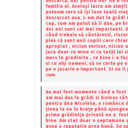
descurcă, dar pentru noi nu a fo
familia ei. Același lucru am simțit
puteam cere să își lase toată via
descurcat asa. L-am dat la grădi
cap, cum am putut să il dau, pe bi
doi ani sunt cei mai importanti. D
când trebuie să cântăresti, riscuri
plus că sunt unii copiii care chi
apropiat , niciun verisor, niciun a
juca doar cu mine si cu tatăl lui 
mers la gradinita , ce bine i-a fa
si cu alți oameni, să se certe pe 
pe o jucarie e important. Si nu il
cum.
Au mai fost momente când a fost b
am mai dus la grădi si bolnav cât
pentru dna Nicoleta, o românca de
ținea la ea în brațe până ajungea
prima grădinița privată nu a fost
bine. Am stat doar o saptamana ș
avea o reputatie prea bună. Se spu