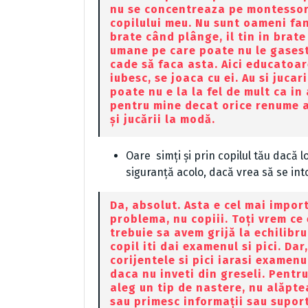
nu se concentreaza pe montessori 
copilului meu. Nu sunt oameni fan
brate când plânge, il tin in brat
umane pe care poate nu le gasesti
cade să faca asta. Aici educatoar
iubesc, se joaca cu ei. Au si jucar
poate nu e la la fel de mult ca in
pentru mine decat orice renume a
și jucării la modă.
Oare simți și prin copilul tău dacă l
siguranță acolo, dacă vrea să se int
Da, absolut. Asta e cel mai import
problema, nu copiii. Toți vrem ce
trebuie sa avem grijă la echilibr
copil iti dai examenul si pici. Dar,
corijentele si pici iarasi examenu
daca nu inveti din greseli. Pentr
aleg un tip de nastere, nu alăpte
sau primesc informații sau suport