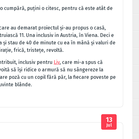
i o cumpără, puțini o citesc, pentru că este atât de
care au demarat proiectul și-au propus o casă,
ruiască 11. Una inclusiv in Austria, în Viena. Deci e
 și stau de 40 de minute cu ea în mână și valuri de
ție, frică, tristețe, revoltă.
ntribuit, inclusiv pentru
Liv
, care mi-a spus că
oită să își ridice o armură să nu sângereze la
care poză cu un copil fără păr, la fiecare poveste pe
uvinte blânde.
13
Jul