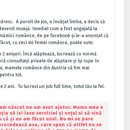
esc. A pornit de jos, a învățat limba, a decis să
 a devenit moașă. Imediat cum a fost angajată la
e mămici românce, de pe facebook și le-a anunțat că
a făcut, cu zeci de femei românce, poate sute.
 2 anișori. Încă alăptează, lucrează cu normă
eră consultații private de alăptare și își rupe în
 noi, mamele românce din Austria să fim mai
pentru tot.
 2 ani. Tu lucrezi un job full time, sotul tău la fel.
 am născut nu am avut ajutor. Mama mea e
ia să isi lase serviciul și soțul si să vină
u că și eu am făcut unul. Nu mi se pare
 procedează asa, care spun că altfel nu se