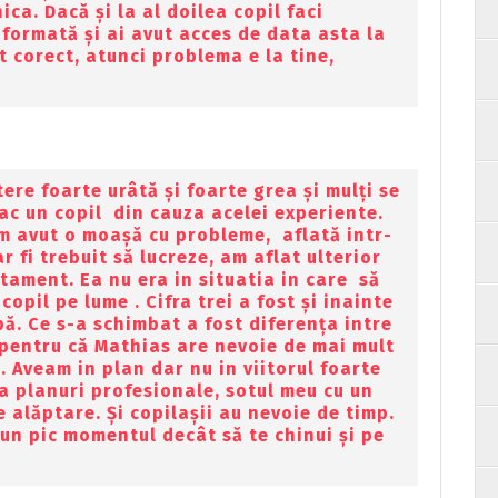
ca. Dacă și la al doilea copil faci
informată și ai avut acces de data asta la
t corect, atunci problema e la tine,
tere foarte urâtă și foarte grea și mulți se
ac un copil din cauza acelei experiente.
am avut o moașă cu probleme, aflată intr-
r fi trebuit să lucreze, am aflat ulterior
atament. Ea nu era in situatia in care să
copil pe lume . Cifra trei a fost și inainte
pă. Ce s-a schimbat a fost diferența intre
i pentru că Mathias are nevoie de mai mult
. Aveam in plan dar nu in viitorul foarte
a planuri profesionale, sotul meu cu un
 alăptare. Și copilașii au nevoie de timp.
un pic momentul decât să te chinui și pe