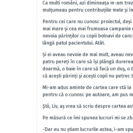
Ca multi români, azi dimineața m-am trez
mulțumeau pentru contribuțiile mele și î
Pentru cei care nu cunosc proiectul, deși
mai mare și cea mai frumoasa campanie 
nevoia părinților cu copii bolnavi de cance
lângă patul pacientului. Atât.
Și ei aveau nevoie de mai mult, aveau nevoi
patru pereți în care să își plângă durerea
doarmă, o baie în care să facă un duș, o 
că acești părinți și acești copii nu petrec t
Mi-am adus aminte de cartea care stă la 
pentru că o cunosc pe autoare, am pus m
Știi, Liv, aș vrea să scriu despre cartea a
Pe măsură ce îmi spunea lucruri mi se zb
-Dar eu nu știam lucrurile astea, i-am spu