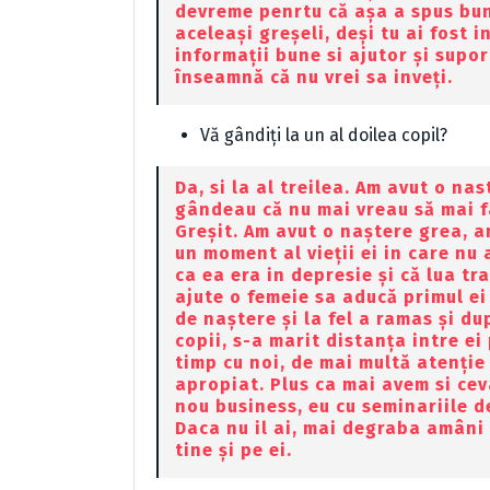
devreme penrtu că așa a spus buni
aceleași greșeli, deși tu ai fost 
informații bune si ajutor și supor
înseamnă că nu vrei sa inveți.
Vă gândiți la un al doilea copil?
Da, si la al treilea. Am avut o nas
gândeau că nu mai vreau să mai f
Greșit. Am avut o naștere grea, 
un moment al vieții ei in care nu a
ca ea era in depresie și că lua tr
ajute o femeie sa aducă primul ei 
de naștere și la fel a ramas și du
copii, s-a marit distanța intre e
timp cu noi, de mai multă atenție 
apropiat. Plus ca mai avem si cev
nou business, eu cu seminariile de
Daca nu il ai, mai degraba amâni 
tine și pe ei.