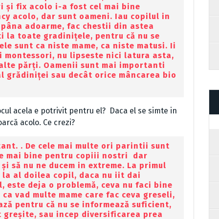
și fix acolo i-a fost cel mai bine
cy acolo, dar sunt oameni. Iau copilul in
e pâna adoarme, fac chestii din astea
 la toate gradinițele, pentru că nu se
ele sunt ca niste mame, ca niste matusi. Ii
ii montessori, nu lipseste nici latura asta,
 alte părți. Oamenii sunt mai importanti
l grădiniței sau decât orice mâncarea bio
ocul acela e potrivit pentru el? Daca el se simte in
oarcă acolo. Ce crezi?
ant. . De cele mai multe ori parintii sunt
 e mai bine pentru copiii nostri dar
u și să nu ne ducem in extreme. La primul
 la al doilea copil, daca nu iit dai
l, este deja o problemă, ceva nu faci bine
u ca vad multe mame care fac ceva greseli,
ază pentru că nu se informează suficient,
 greșite, sau incep diversificarea prea