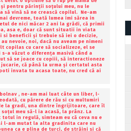
st deloc o optiune să o rup pe mama de
 și pentru părinții soțului meu, nu le
ța să vină să ne crească copilul. Ne-am
 mai devreme, toată lumea imi sărea in
etul de nici măcar 2 ani la grădi, că primii
a, asa e, doar că sunt situatii in viata
 si beneficii și trebuie să iei o decizie,
ar au nevoie, noi, dacă nu aveam pe nimeni
lt copilas cu care să socializeze, el se
si s-a văzut o diferența masivă când a
cut să se joace cu copiii, să interactioneze
o jucarie, că până la urma și certatul asta
 poti invata tu acasa toate, nu cred că ai
olnav , ne-am mai luat câte un liber, l-
eodată, cu părere de rău si cu multumiri
 la gradi, una dintre îngrijitoare, care îl
 soțul meu să-l ia acasă, la prânz. La
 totul in regulă, simteam eu că ceva nu e
i l-am mutat la alta gradinita care nu
nea ca e plina de turci, de străini si că