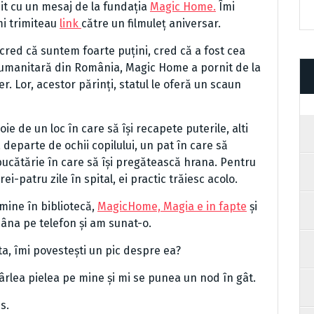
it cu un mesaj de la fundația
Magic Home.
Îmi
mi trimiteau
link
către un filmuleț aniversar.
 cred că suntem foarte puțini, cred că a fost cea
umanitară din România, Magic Home a pornit de la
r. Lor, acestor părinți, statul le oferă un scaun
e de un loc în care să își recapete puterile, alti
 departe de ochii copilului, un pat în care să
bucătărie în care să își pregătească hrana. Pentru
rei-patru zile în spital, ei practic trăiesc acolo.
mine în bibliotecă,
MagicHome, Magia e in fapte
și
âna pe telefon și am sunat-o.
sta, îmi povestești un pic despre ea?
ârlea pielea pe mine și mi se punea un nod în gât.
s.