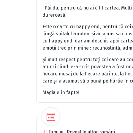
-Păi da, pentru că nu ai citit cartea. Mulț
dureroasă.
Este o carte cu happy end, pentru că cei 
lângă spitalul Fundeni și au ajuns să const
cu happy end, dar am deschis apoi cartea
emoții trec prin mine : recunoștință, admira
Și mult respect pentru toți cei care au co
atunci când le-a scris povestea a fost nev
fiecare mesaj de la fiecare părinte, la fie
care și-a asumat să o pună pe hârtie în c
Magia e în fapte!
Familie
,
Poveștile altor români