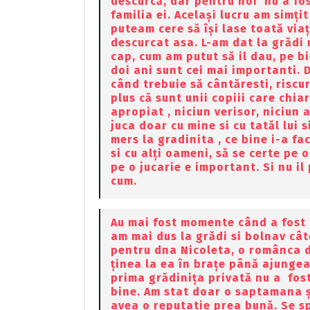
descurcă, dar pentru noi nu a fo
familia ei. Același lucru am simțit
puteam cere să își lase toată via
descurcat asa. L-am dat la grădi
cap, cum am putut să il dau, pe bi
doi ani sunt cei mai importanti. D
când trebuie să cântăresti, riscuri
plus că sunt unii copiii care chi
apropiat , niciun verisor, niciun a
juca doar cu mine si cu tatăl lui 
mers la gradinita , ce bine i-a fa
si cu alți oameni, să se certe pe 
pe o jucarie e important. Si nu il
cum.
Au mai fost momente când a fost b
am mai dus la grădi si bolnav cât
pentru dna Nicoleta, o românca de
ținea la ea în brațe până ajungea
prima grădinița privată nu a fost
bine. Am stat doar o saptamana ș
avea o reputatie prea bună. Se spu