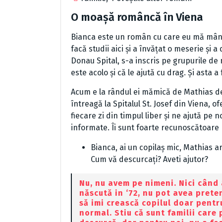
O moașă româncă în Viena
Bianca este un român cu care eu mă mândr
facă studii aici și a învățat o meserie și
Donau Spital, s-a inscris pe grupurile d
este acolo și că le ajută cu drag. Și asta 
Acum e la rândul ei mămică de Mathias de
întreagă la Spitalul St. Josef din Viena, of
fiecare zi din timpul liber și ne ajută pe
informate. Îi sunt foarte recunoscătoare 
Bianca, ai un copilaș mic, Mathias are
Cum vă descurcați? Aveti ajutor?
Nu, nu avem pe nimeni. Nici când
născută in ‘72, nu pot avea pretenț
să imi crească copilul doar pentr
normal. Stiu că sunt familii care