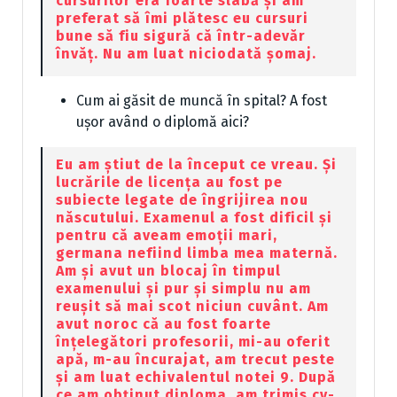
cursurilor era foarte slabă și am
preferat să îmi plătesc eu cursuri
bune să fiu sigură că într-adevăr
învăț. Nu am luat niciodată șomaj.
Cum ai găsit de muncă în spital? A fost
ușor având o diplomă aici?
Eu am știut de la început ce vreau. Și
lucrările de licența au fost pe
subiecte legate de îngrijirea nou
născutului. Examenul a fost dificil și
pentru că aveam emoții mari,
germana nefiind limba mea maternă.
Am și avut un blocaj în timpul
examenului și pur și simplu nu am
reușit să mai scot niciun cuvânt. Am
avut noroc că au fost foarte
înțelegători profesorii, mi-au oferit
apă, m-au încurajat, am trecut peste
și am luat echivalentul notei 9. După
ce am obținut diploma, am trimis cv-