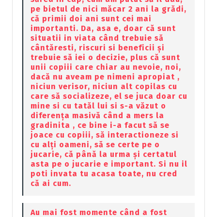
pe bietul de nici măcar 2 ani la grădi,
că primii doi ani sunt cei mai
importanti. Da, asa e, doar că sunt
situatii in viata când trebuie să
cântăresti, riscuri si beneficii și
trebuie să iei o decizie, plus că sunt
unii copiii care chiar au nevoie, noi,
dacă nu aveam pe nimeni apropiat ,
niciun verisor, niciun alt copilas cu
care să socializeze, el se juca doar cu
mine si cu tatăl lui si s-a văzut o
diferența masivă când a mers la
gradinita , ce bine i-a facut să se
joace cu copiii, să interactioneze si
cu alți oameni, să se certe pe o
jucarie, că până la urma și certatul
asta pe o jucarie e important. Si nu il
poti invata tu acasa toate, nu cred
că ai cum.
Au mai fost momente când a fost