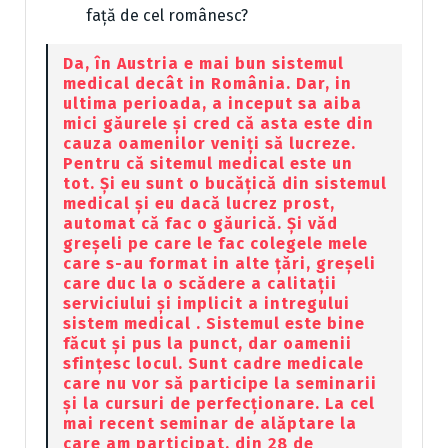
față de cel românesc?
Da, în Austria e mai bun sistemul
medical decât in România. Dar, in
ultima perioada, a inceput sa aiba
mici găurele și cred că asta este din
cauza oamenilor veniți să lucreze.
Pentru că sitemul medical este un
tot. Și eu sunt o bucățică din sistemul
medical și eu dacă lucrez prost,
automat că fac o găurică. Și văd
greșeli pe care le fac colegele mele
care s-au format in alte țări, greșeli
care duc la o scădere a calitații
serviciului și implicit a intregului
sistem medical . Sistemul este bine
făcut și pus la punct, dar oamenii
sfințesc locul. Sunt cadre medicale
care nu vor să participe la seminarii
și la cursuri de perfecționare. La cel
mai recent seminar de alăptare la
care am participat, din 28 de