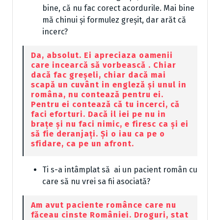
bine, că nu fac corect acordurile. Mai bine
mă chinui și formulez greșit, dar arăt că
incerc?
Da, absolut. Ei apreciaza oamenii
care incearcă să vorbească . Chiar
dacă fac greșeli, chiar dacă mai
scapă un cuvânt in engleză și unul in
româna, nu contează pentru ei.
Pentru ei contează că tu incerci, că
faci eforturi. Dacă il iei pe nu in
brațe și nu faci nimic, e firesc ca și ei
să fie deranjați. Și o iau ca pe o
sfidare, ca pe un afront.
Ti s-a intâmplat să ai un pacient român cu
care să nu vrei sa fii asociată?
Am avut paciente românce care nu
făceau cinste României. Droguri, stat