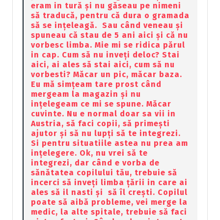
eram in tură și nu găseau pe nimeni
să traducă, pentru că dura o gramada
să se ințeleagă. Sau când veneau și
spuneau că stau de 5 ani aici și că nu
vorbesc limba. Mie mi se ridica părul
in cap. Cum să nu inveți deloc? Stai
aici, ai ales să stai aici, cum să nu
vorbesti? Măcar un pic, măcar baza.
Eu mă simțeam tare prost când
mergeam la magazin și nu
ințelegeam ce mi se spune. Măcar
cuvinte. Nu e normal doar sa vii in
Austria, să faci copii, să primești
ajutor și să nu lupți să te integrezi.
Si pentru situatiile astea nu prea am
ințelegere. Ok, nu vrei să te
integrezi, dar când e vorba de
sănătatea copilului tău, trebuie să
incerci să inveți limba țării in care ai
ales să il nasti și să îl crești. Copilul
poate să aibă probleme, vei merge la
medic, la alte spitale, trebuie să faci