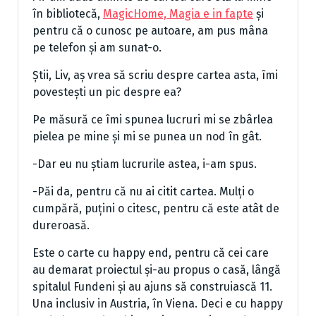
în bibliotecă,
MagicHome, Magia e in fapte
și
pentru că o cunosc pe autoare, am pus mâna
pe telefon și am sunat-o.
Știi, Liv, aș vrea să scriu despre cartea asta, îmi
povestești un pic despre ea?
Pe măsură ce îmi spunea lucruri mi se zbârlea
pielea pe mine și mi se punea un nod în gât.
-Dar eu nu știam lucrurile astea, i-am spus.
-Păi da, pentru că nu ai citit cartea. Mulți o
cumpără, puțini o citesc, pentru că este atât de
dureroasă.
Este o carte cu happy end, pentru că cei care
au demarat proiectul și-au propus o casă, lângă
spitalul Fundeni și au ajuns să construiască 11.
Una inclusiv in Austria, în Viena. Deci e cu happy