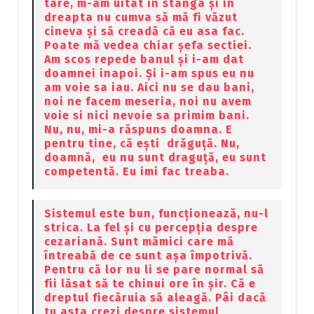
tare, m-am uitat in stânga și in
dreapta nu cumva să mă fi văzut
cineva și să creadă că eu asa fac.
Poate mă vedea chiar șefa sectiei.
Am scos repede banul și i-am dat
doamnei inapoi. Și i-am spus eu nu
am voie sa iau. Aici nu se dau bani,
noi ne facem meseria, noi nu avem
voie si nici nevoie sa primim bani.
Nu, nu, mi-a răspuns doamna. E
pentru tine, că ești drăguță. Nu,
doamnă, eu nu sunt draguță, eu sunt
competentă. Eu imi fac treaba.
Sistemul este bun, funcționează, nu-l
strica. La fel și cu percepția despre
cezariană. Sunt mămici care mă
întreabă de ce sunt așa împotrivă.
Pentru că lor nu li se pare normal să
fii lăsat să te chinui ore în șir. Că e
dreptul fiecăruia să aleagă. Pâi dacă
tu asta crezi despre sistemul