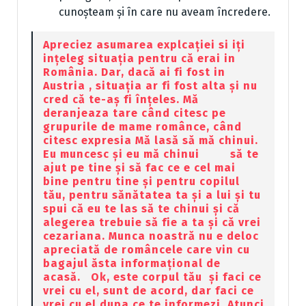
cunoșteam și în care nu aveam încredere.
Apreciez asumarea explcației si iți
ințeleg situația pentru că erai in
România. Dar, dacă ai fi fost in
Austria , situația ar fi fost alta și nu
cred că te-aș fi înțeles. Mă
deranjeaza tare când citesc pe
grupurile de mame românce, când
citesc expresia Mă lasă să mă chinui.
Eu muncesc și eu mă chinui să te
ajut pe tine și să fac ce e cel mai
bine pentru tine și pentru copilul
tău, pentru sănătatea ta și a lui și tu
spui că eu te las să te chinui și că
alegerea trebuie să fie a ta și că vrei
cezariana. Munca noastră nu e deloc
apreciată de româncele care vin cu
bagajul ăsta informațional de
acasă. Ok, este corpul tău și faci ce
vrei cu el, sunt de acord, dar faci ce
vrei cu el dupa ce te informezi. Atunci