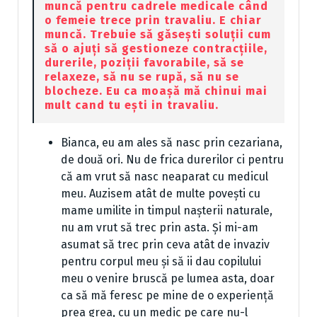
muncă pentru cadrele medicale când
o femeie trece prin travaliu. E chiar
muncă. Trebuie să găsești soluții cum
să o ajuți să gestioneze contracțiile,
durerile, poziții favorabile, să se
relaxeze, să nu se rupă, să nu se
blocheze. Eu ca moașă mă chinui mai
mult cand tu ești in travaliu.
Bianca, eu am ales să nasc prin cezariana,
de două ori. Nu de frica durerilor ci pentru
că am vrut să nasc neaparat cu medicul
meu. Auzisem atât de multe povești cu
mame umilite in timpul nașterii naturale,
nu am vrut să trec prin asta. Și mi-am
asumat să trec prin ceva atât de invaziv
pentru corpul meu și să ii dau copilului
meu o venire bruscă pe lumea asta, doar
ca să mă feresc pe mine de o experiență
prea grea, cu un medic pe care nu-l