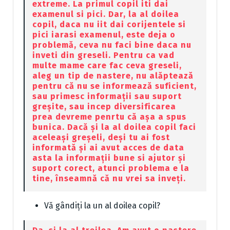
extreme. La primul copil iti dai
examenul si pici. Dar, la al doilea
copil, daca nu iit dai corijentele si
pici iarasi examenul, este deja o
problemă, ceva nu faci bine daca nu
inveti din greseli. Pentru ca vad
multe mame care fac ceva greseli,
aleg un tip de nastere, nu alăptează
pentru că nu se informează suficient,
sau primesc informații sau suport
greșite, sau incep diversificarea
prea devreme penrtu că așa a spus
bunica. Dacă și la al doilea copil faci
aceleași greșeli, deși tu ai fost
informată și ai avut acces de data
asta la informații bune si ajutor și
suport corect, atunci problema e la
tine, înseamnă că nu vrei sa inveți.
Vă gândiți la un al doilea copil?