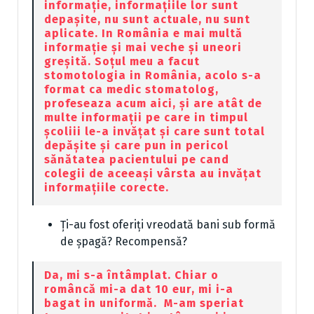
informație, informațiile lor sunt
depașite, nu sunt actuale, nu sunt
aplicate. In România e mai multă
informație și mai veche și uneori
greșită. Soțul meu a facut
stomotologia in România, acolo s-a
format ca medic stomatolog,
profeseaza acum aici, și are atât de
multe informații pe care in timpul
școliii le-a invățat și care sunt total
depășite și care pun in pericol
sănătatea pacientului pe cand
colegii de aceeași vârsta au invățat
informațiile corecte.
Ți-au fost oferiți vreodată bani sub formă
de șpagă? Recompensă?
Da, mi s-a întâmplat. Chiar o
româncă mi-a dat 10 eur, mi i-a
bagat in uniformă. M-am speriat