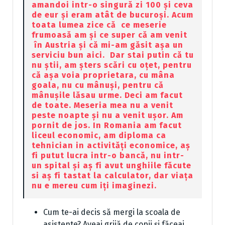
amandoi intr-o singură zi 100 și ceva
de eur și eram atât de bucuroși. Acum
toata lumea zice că ce meserie
frumoasă am și ce super că am venit
în Austria și că mi-am găsit așa un
serviciu bun aici. Dar stai putin că tu
nu știi, am șters scări cu oțet, pentru
că așa voia proprietara, cu mâna
goala, nu cu mânuși, pentru că
mânușile lăsau urme. Deci am facut
de toate. Meseria mea nu a venit
peste noapte și nu a venit ușor. Am
pornit de jos. In Romania am facut
liceul economic, am diploma ca
tehnician in activități economice, aș
fi putut lucra intr-o bancă, nu intr-
un spital și aș fi avut unghiile făcute
si aș fi tastat la calculator, dar viața
nu e mereu cum iți imaginezi.
Cum te-ai decis să mergi la scoala de
asistente? Aveai grijă de copii și făceai