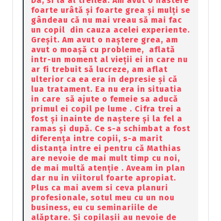
Da, si la al treilea. Am avut o nastere
foarte urâtă și foarte grea și mulți se
gândeau că nu mai vreau să mai fac
un copil din cauza acelei experiente.
Greșit. Am avut o naștere grea, am
avut o moașă cu probleme, aflată
intr-un moment al vieții ei in care nu
ar fi trebuit să lucreze, am aflat
ulterior ca ea era in depresie și că
lua tratament. Ea nu era in situatia
in care să ajute o femeie sa aducă
primul ei copil pe lume . Cifra trei a
fost și inainte de naștere și la fel a
ramas și după. Ce s-a schimbat a fost
diferența intre copii, s-a marit
distanța intre ei pentru că Mathias
are nevoie de mai mult timp cu noi,
de mai multă atenție . Aveam in plan
dar nu in viitorul foarte apropiat.
Plus ca mai avem si ceva planuri
profesionale, sotul meu cu un nou
business, eu cu seminariile de
alăptare. Și copilașii au nevoie de