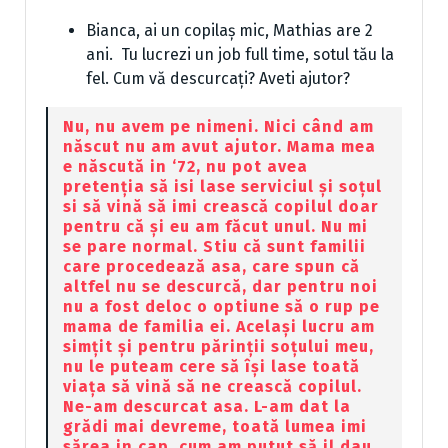
Bianca, ai un copilaș mic, Mathias are 2
ani. Tu lucrezi un job full time, sotul tău la
fel. Cum vă descurcați? Aveti ajutor?
Nu, nu avem pe nimeni. Nici când am
născut nu am avut ajutor. Mama mea
e născută in ‘72, nu pot avea
pretenția să isi lase serviciul și soțul
si să vină să imi crească copilul doar
pentru că și eu am făcut unul. Nu mi
se pare normal. Stiu că sunt familii
care procedează asa, care spun că
altfel nu se descurcă, dar pentru noi
nu a fost deloc o optiune să o rup pe
mama de familia ei. Același lucru am
simțit și pentru părinții soțului meu,
nu le puteam cere să își lase toată
viața să vină să ne crească copilul.
Ne-am descurcat asa. L-am dat la
grădi mai devreme, toată lumea imi
sărea in cap, cum am putut să il dau,