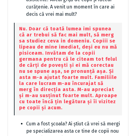
curățenie. A venit un moment în care ai
decis că vrei mai mult?
Nu. Doar că toată lumea imi spunea
că ar trebui să fac mai mult, să merg
sa studiez ceva in domeniu. Copiii se
lipeau de mine imediat, deși eu nu mă
pisiceam. Invătam de la copii
germana pentru că le citeam tot felul
de cărți de povești și ei mă corectau
nu se spune așa, se pronunță așa. Și
asta m-a ajutat foarte mult. Familiile
la care lucram m-au încurajat să
merg în direcția asta. M-au apreciat
și m-au susținut foarte mult. Aproape
cu toate încă țin legătura și îi vizitez
pe copii și acum.
Cum a fost școala? Ai știut că vrei să mergi
pe specializarea asta ce tine de copii nou