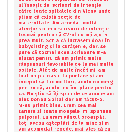
ul însoțit de scrisori de intenție
către toate spitalele din Viena unde
știam că există secție de
maternitate. Am acordat multă
atenție scrierii scrisorii de intenție
tocmai pentru că CV-ul nu mă ajuta
prea mult. Scria că lucrasem doar în
babysitting și la curățenie, dar, se
pare că tocmai acea scrisoare m-a
ajutat pentru că am primit multe
răspunsuri favorabile de la mai multe
spitale. Atât de multe încât mi-am
luat un pic nasul la purtare și am
început să fac mofturi, acolo nu merg
pentru că, acolo nu îmi place pentru
că. Nu știu să îți spun de ce anume am
ales Donau Spital dar am făcut-o.
M-au primit bine. Eram cea mai
tanara si toate moașele imi spuneau
puișorul. Eu eram vântul proaspăt,
toți aveau așteptări de la mine și m-
am acomodat repede, mai ales că eu