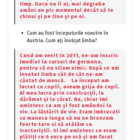
timp. Daca nu il ai, mai degraba
amâni un pic momentul decât să te
chinui și pe tine și pe ei.
Cum au fost începuturile voastre în
Austria. Cum ați învățat limba?
Cand am venit in 2011, ne-am inscris
imediat la cursuri de germana,
pentru că nu stiam nimic. După ce am
invatat limba căt de căt ne-am
căutat de muncă. La început am
lucrat cu copiii, aveam grija de copii.
Al meu lucra prin construcții, la
dărâmat și la cărat. Ba, chiar imi
amintesc ca am și fost amândoi la
vie. La lăstărit de vie. Eram imbracati
cu maneca lunga să nu ne bronzam
foarte tare si să arătăm ca
tractoriștii. Si imi amintesc ca eram
plătiți cu 6 euro pe oră și am facut