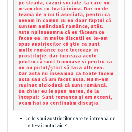
pe strada, cazuri sociale, la care nu
m-am dus cu toată inima. Dar nu de
teamă de a nu fi asociată, pentru că
aveam in comun cu ea doar faptul că
suntem amândouă românce, atât.
Asta nu inseamna că eu făceam ce
facea ea. In multe discutii eu le-am
spus austriecilor că știu ca sunt
multe românce care lucreaza in
prostituție, dar lucreaza acolo
pentru că sunt frumoase și pentru ca
nu au putut/știut să faca altceva.
Dar asta nu inseamna ca toate facem
asta sau că am facut asta. Nu m-am
rușinat niciodată că sunt româncă.
Ba chiar eu le spun mereu, de la
început: Sunt romanca și am accent,
acum hai sa continuăm discuția.
Ce le spui austriecilor care te întreabă de
ce te-ai mutat aici?