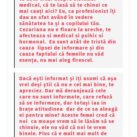
medical, că te lasă să te chinui ce
mai cauți aici? Eu, ca profesionist îți
dau un sfat având în vedere
sănătatea ta și a copilului tău.
Cezariana nu e floare la ureche, te
afecteaza si medical si psihic si
hormonal. Eu sunt atât de tristă din
cauza lipsei de informare și din
cauza faptului că femeile nu văd
esența, nu mai aleg firescul.
Dacă ești informat și iți asumi că așa
vrei deși știi că nu e cel mai bine, te
apreciez. Dar mă deranjează cele
care nu sunt informate, care refuză
să se informeze, dar totuși iau in
brațe atitudinea dar de ce sa aleagă
ei pentru mine? Aceste femei cred că
noi ca moașe vrem să le lăsăm să se
chinuie, ele nu văd că noi le vrem
binele. Plus că e mult mai mult de