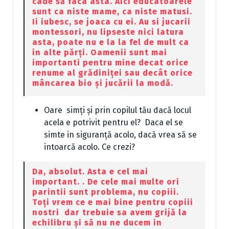
cade să faca asta. Aici educatoarele
sunt ca niste mame, ca niste matusi.
Ii iubesc, se joaca cu ei. Au si jucarii
montessori, nu lipseste nici latura
asta, poate nu e la la fel de mult ca
in alte părți. Oamenii sunt mai
importanti pentru mine decat orice
renume al grădiniței sau decât orice
mâncarea bio și jucării la modă.
Oare simți și prin copilul tău dacă locul
acela e potrivit pentru el? Daca el se
simte in siguranță acolo, dacă vrea să se
intoarcă acolo. Ce crezi?
Da, absolut. Asta e cel mai
important. . De cele mai multe ori
parintii sunt problema, nu copiii.
Toți vrem ce e mai bine pentru copiii
nostri dar trebuie sa avem grijă la
echilibru și să nu ne ducem in