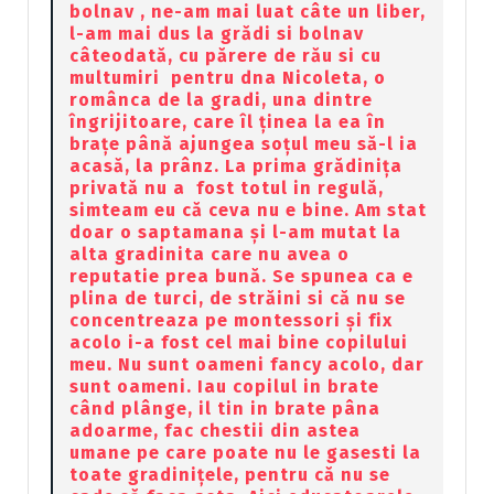
bolnav , ne-am mai luat câte un liber,
l-am mai dus la grădi si bolnav
câteodată, cu părere de rău si cu
multumiri pentru dna Nicoleta, o
românca de la gradi, una dintre
îngrijitoare, care îl ținea la ea în
brațe până ajungea soțul meu să-l ia
acasă, la prânz. La prima grădinița
privată nu a fost totul in regulă,
simteam eu că ceva nu e bine. Am stat
doar o saptamana și l-am mutat la
alta gradinita care nu avea o
reputatie prea bună. Se spunea ca e
plina de turci, de străini si că nu se
concentreaza pe montessori și fix
acolo i-a fost cel mai bine copilului
meu. Nu sunt oameni fancy acolo, dar
sunt oameni. Iau copilul in brate
când plânge, il tin in brate pâna
adoarme, fac chestii din astea
umane pe care poate nu le gasesti la
toate gradinițele, pentru că nu se