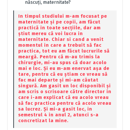
născuți, maternitate?
In timpul studiului m-am focusat pe
maternitate și pe copii, am făcut
practică in toate secțiile, dar am
știut mereu că voi lucra in
maternitate. Chiar si cand a venit
momentul in care a trebuit să fac
practica, tot eu am făcut lucrurile să
meargă. Pentru că m-au trimis la
chirurgie, mi-au spus că doar acolo
mai e loc. Și eu m-am enervat așa de
tare, pentru că eu știam ce vreau să
fac mai departe și mi-am căutat
singură. Am gasit un loc disponibil și
am scris o scrisoare către director in
care i-am explicat că eu acolo vreau
să fac practica pentru că acolo vreau
sa lucrez. Și mi-a gasit loc, in
semestrul 4 in anul 2, atunci s-a
concretizat la mine.