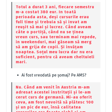
Totul a durat 3 ani, fiecare semestru
m-a costat 380 eur. In toată
perioada asta, deși cursurile erau
full time și trebuia să și invat am
reușit să mai și lucrez. Când aveam
câte o portiță, când nu se ținea
vreun curs, sau terminam mai repede,
in weekenduri, mai găseam să merg
să am grija de copii. Și invățam
noaptea. Soțul meu lucra dar nu era
suficient, pentru că aveam cheltuieli
mari.
Ai fost vreodată pe șomaj? Pe AMS?
Nu. Când am venit în Austria m-am
adresat acestei instrituții și le-am
cerut curs de germană. Mi-au oferit
ceva, am fost nevoită să plătesc 100
și un pic de eur, însă calitatea