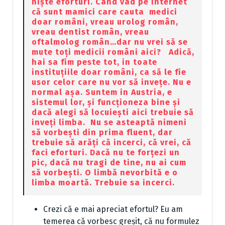
niște eforturi. Când vad pe internet
că sunt mamici care cauta medici
doar români, vreau urolog român,
vreau dentist român, vreau
oftalmolog român…dar nu vrei să se
mute toți medicii români aici? Adică,
hai sa fim peste tot, in toate
instituțiile doar români, ca să le fie
usor celor care nu vor să invețe. Nu e
normal așa. Suntem in Austria, e
sistemul lor, și funcționeza bine și
dacă alegi să locuiești aici trebuie să
inveți limba. Nu se asteaptă nimeni
să vorbești din prima fluent, dar
trebuie să arăți că incerci, că vrei, că
faci eforturi. Dacă nu te forțezi un
pic, dacă nu tragi de tine, nu ai cum
să vorbești. O limbă nevorbită e o
limba moartă. Trebuie sa incerci.
Crezi că e mai apreciat efortul? Eu am
temerea că vorbesc greșit, că nu formulez